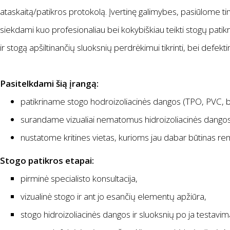
ataskaitą/patikros protokolą. Įvertinę galimybes, pasiūlome 
siekdami kuo profesionaliau bei kokybiškiau teikti stogų pati
ir stogą apšiltinančių sluoksnių perdrėkimui tikrinti, bei defekt
Pasitelkdami šią įrangą:
patikriname stogo hodroizoliacinės dangos (TPO, PVC, 
surandame vizualiai nematomus hidroizoliacinės dangos
nustatome kritines vietas, kurioms jau dabar būtinas re
Stogo patikros etapai:
pirminė specialisto konsultacija,
vizualinė stogo ir ant jo esančių elementų apžiūra,
stogo hidroizoliacinės dangos ir sluoksnių po ja testavima