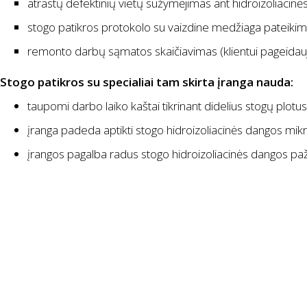
atrastų defektinių vietų sužymėjimas ant hidroizoliacinė
stogo patikros protokolo su vaizdine medžiaga pateikim
remonto darbų sąmatos skaičiavimas (klientui pageidauj
Stogo patikros su specialiai tam skirta įranga nauda:
taupomi darbo laiko kaštai tikrinant didelius stogų plotus
įranga padeda aptikti stogo hidroizoliacinės dangos mikr
įrangos pagalba radus stogo hidroizoliacinės dangos paž